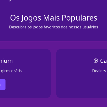
Os Jogos Mais Populares
Descubra os jogos favoritos dos nossos usuários
emium
🎯 Ca
 giros grátis
Dealers
a