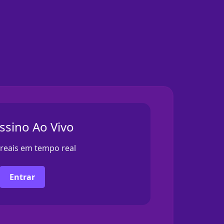
ssino Ao Vivo
 reais em tempo real
Entrar