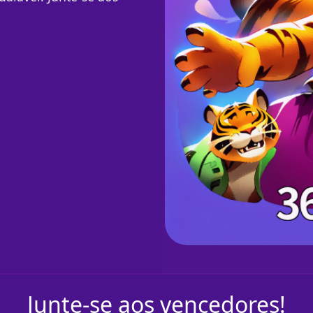
Junte-se aos vencedores!