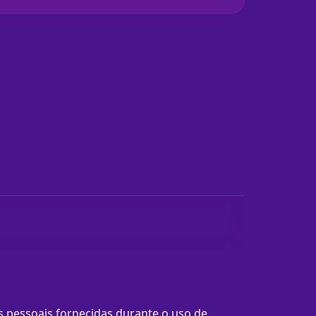
s pessoais fornecidas durante o uso de