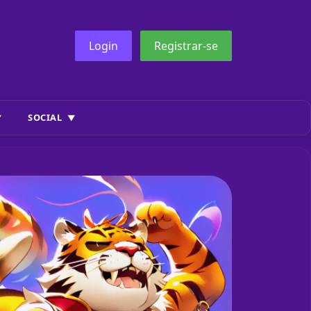
Login
Registrar-se
SOCIAL