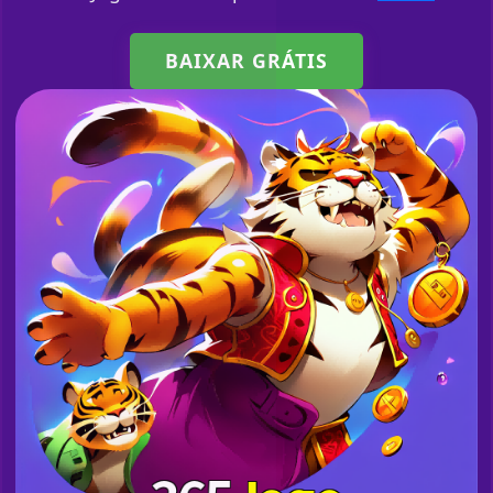
BAIXAR GRÁTIS