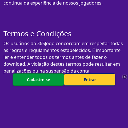
contínua da experiência de nossos jogadores.
Termos e Condições
Os usuários da 365Jogo concordam em respeitar todas
as regras e regulamentos estabelecidos. É importante
ler e entender todos os termos antes de fazer o
download. A violação destes termos pode resultar em
penalizações ou na suspensão da conta.
X
Cadastre-se
Entrar