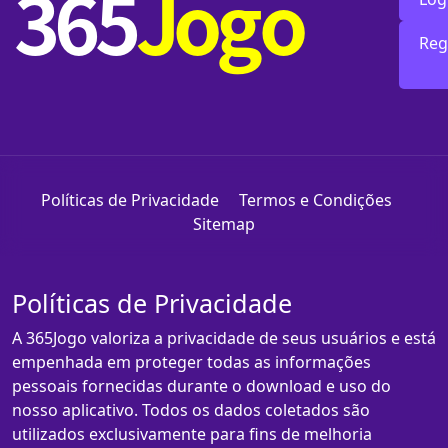
Reg
Políticas de Privacidade
Termos e Condições
Sitemap
Políticas de Privacidade
A 365Jogo valoriza a privacidade de seus usuários e está
empenhada em proteger todas as informações
pessoais fornecidas durante o download e uso do
nosso aplicativo. Todos os dados coletados são
utilizados exclusivamente para fins de melhoria