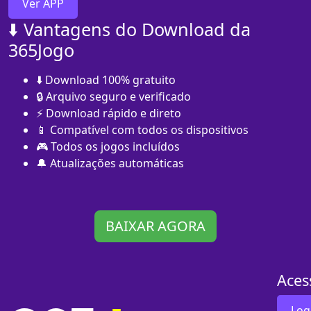
Ver APP
⬇️ Vantagens do Download da
365Jogo
⬇️ Download 100% gratuito
🔒 Arquivo seguro e verificado
⚡ Download rápido e direto
📱 Compatível com todos os dispositivos
🎮 Todos os jogos incluídos
🔔 Atualizações automáticas
BAIXAR AGORA
Aces
Log