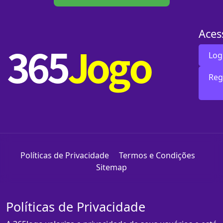
Aces
Log
Reg
Políticas de Privacidade
Termos e Condições
Sitemap
Políticas de Privacidade