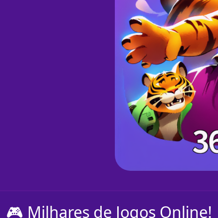
🎮 Milhares de Jogos Online!