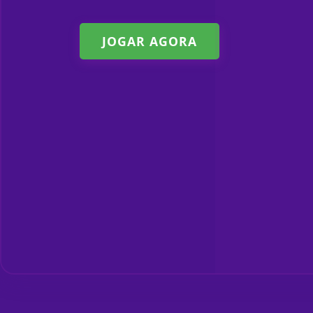
JOGAR AGORA