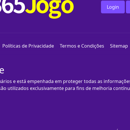
Login
Políticas de Privacidade
Termos e Condições
Sitemap
de
suários e está empenhada em proteger todas as informaçõe
ão utilizados exclusivamente para fins de melhoria contín