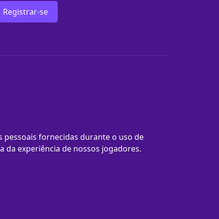
Registrar-se
s pessoais fornecidas durante o uso de
ua da experiência de nossos jogadores.