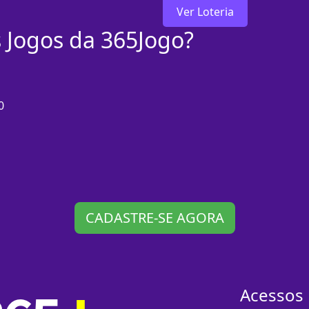
Ver Loteria
s Jogos da 365Jogo?
0
CADASTRE-SE AGORA
Acessos