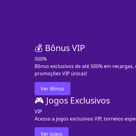
💰 Bônus VIP
500%
Bônus exclusivos de até 500% em recargas, 
promoções VIP únicas!
Ver Bônus
🎮 Jogos Exclusivos
VIP
Acesso a jogos exclusivos VIP, torneios espec
Ver Jogos