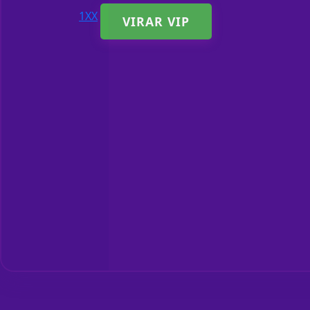
1XX
VIRAR VIP