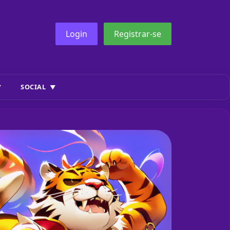
Login
Registrar-se
SOCIAL