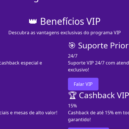
👑 Benefícios VIP
Descubra as vantagens exclusivas do programa VIP
🎯 Suporte Prior
24/7
cashback especial e
Suporte VIP 24/7 com atend
exclusivo!
Falar VIP
🏆 Cashback VI
15%
iais e mesas de alto valor!
Cashback de até 15% em to
garantido!