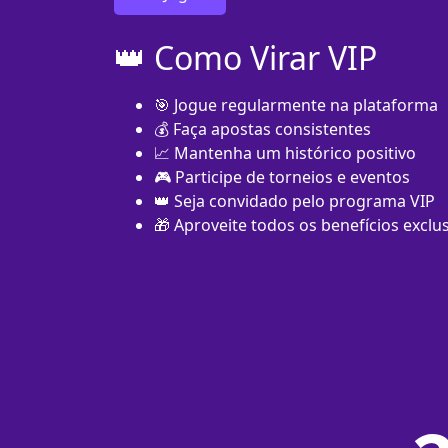
👑 Como Virar VIP
🎯 Jogue regularmente na plataforma
💰 Faça apostas consistentes
📈 Mantenha um histórico positivo
🎮 Participe de torneios e eventos
👑 Seja convidado pelo programa VIP
🎁 Aproveite todos os benefícios exclu