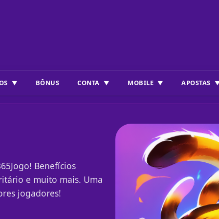
OS
BÔNUS
CONTA
MOBILE
APOSTAS
365Jogo! Benefícios
ritário e muito mais. Uma
ores jogadores!