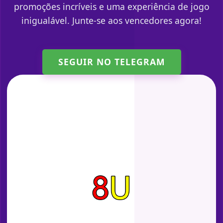
promoções incríveis e uma experiência de jogo
inigualável. Junte-se aos vencedores agora!
SEGUIR NO TELEGRAM