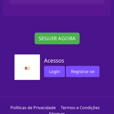
SEGUIR AGORA
Acessos
Login
Registrar-se
Políticas de Privacidade
Termos e Condições
Sitemap