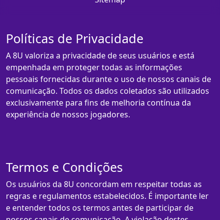
Políticas de Privacidade
A 8U valoriza a privacidade de seus usuários e está
empenhada em proteger todas as informações
pessoais fornecidas durante o uso de nossos canais de
comunicação. Todos os dados coletados são utilizados
exclusivamente para fins de melhoria contínua da
experiência de nossos jogadores.
Termos e Condições
Os usuários da 8U concordam em respeitar todas as
regras e regulamentos estabelecidos. É importante ler
e entender todos os termos antes de participar de
nossos canais de comunicação. A violação destes