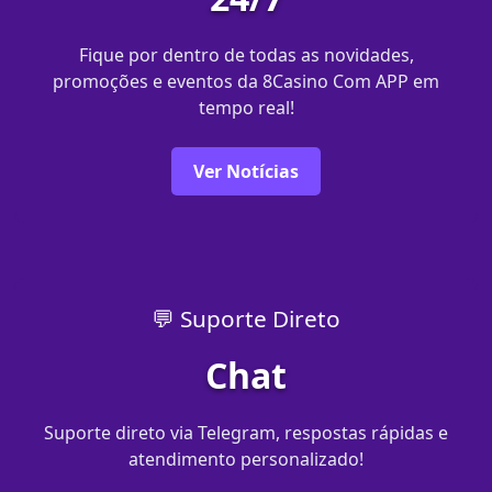
Fique por dentro de todas as novidades,
promoções e eventos da 8Casino Com APP em
tempo real!
Ver Notícias
💬 Suporte Direto
Chat
Suporte direto via Telegram, respostas rápidas e
atendimento personalizado!