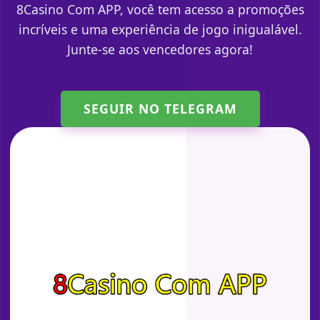
8Casino Com APP, você tem acesso a promoções
incríveis e uma experiência de jogo inigualável.
Junte-se aos vencedores agora!
SEGUIR NO TELEGRAM