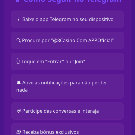
📱 Baixe o app Telegram no seu dispositivo
🔍 Procure por "@8Casino Com APPOficial"
👆 Toque em "Entrar" ou "Join"
🔔 Ative as notificações para não perder
nada
💬 Participe das conversas e interaja
🎁 Receba bônus exclusivos