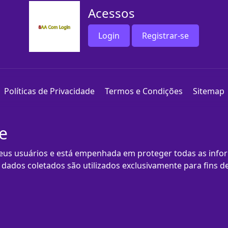
Acessos
Login
Registrar-se
Políticas de Privacidade
Termos e Condições
Sitemap
de
 seus usuários e está empenhada em proteger todas as info
dados coletados são utilizados exclusivamente para fins d