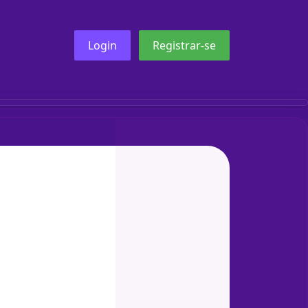
Login
Registrar-se