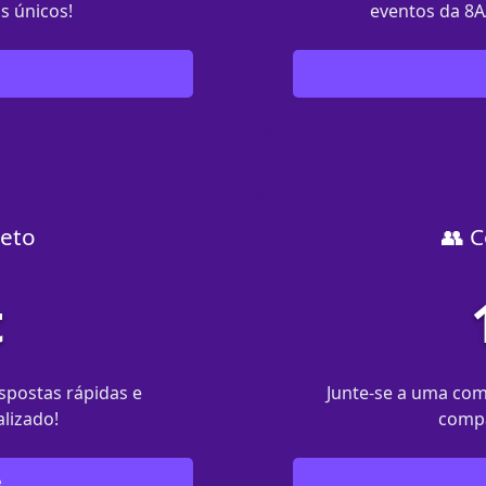
s únicos!
eventos da 8A
reto
👥 
t
espostas rápidas e
Junte-se a uma com
lizado!
compa
e