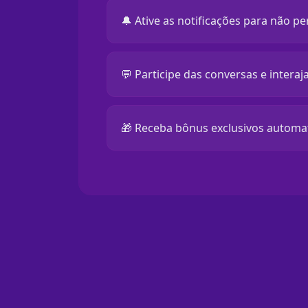
🔔 Ative as notificações para não p
💬 Participe das conversas e interaj
🎁 Receba bônus exclusivos autom