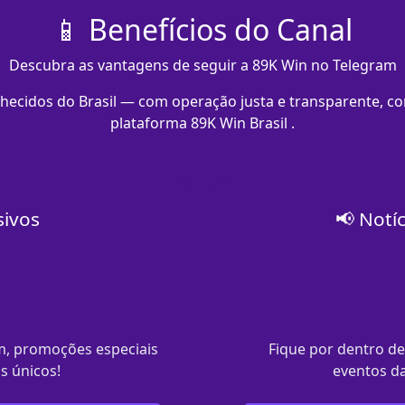
📱 Benefícios do Canal
Descubra as vantagens de seguir a 89K Win no Telegram
hecidos do Brasil — com operação justa e transparente, co
plataforma 89K Win Brasil .
sivos
📢 Notí
m, promoções especiais
Fique por dentro d
s únicos!
eventos d