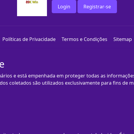
Login
Registrar-se
Políticas de Privacidade
Termos e Condições
Sitemap
de
suários e está empenhada em proteger todas as informaçõe
os coletados são utilizados exclusivamente para fins de m