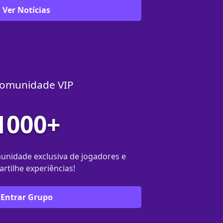
Ver Notícias
Comunidade VIP
1000+
unidade exclusiva de jogadores e
rtilhe experiências!
Entrar Grupo