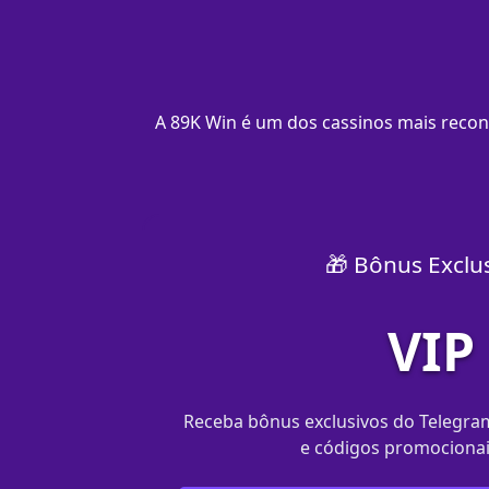
A 89K Win é um dos cassinos mais recon
🎁 Bônus Exclu
VIP
Receba bônus exclusivos do Telegra
e códigos promocionai