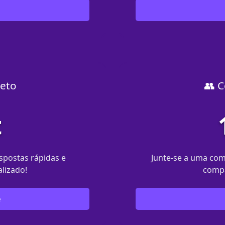
reto
👥 
t
espostas rápidas e
Junte-se a uma com
lizado!
compa
e