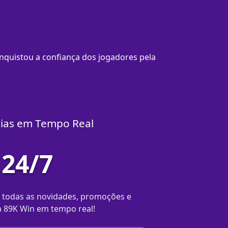
nquistou a confiança dos jogadores pela
cias em Tempo Real
24/7
e todas as novidades, promoções e
a 89K Win em tempo real!