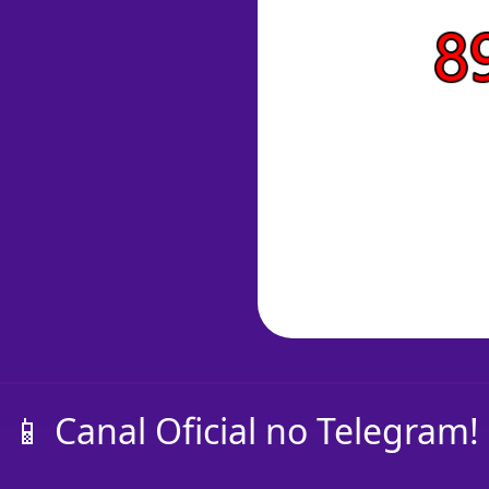
📱 Canal Oficial no Telegram!