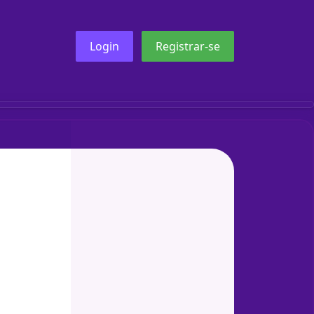
Login
Registrar-se