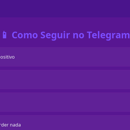
📱 Como Seguir no Telegram
ositivo
erder nada