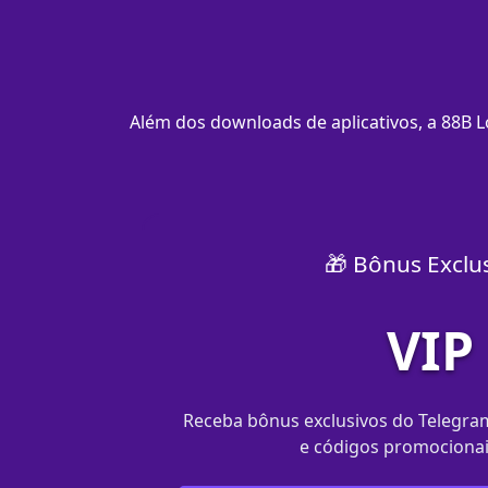
Além dos downloads de aplicativos, a 88B 
🎁 Bônus Exclu
VIP
Receba bônus exclusivos do Telegra
e códigos promocionai