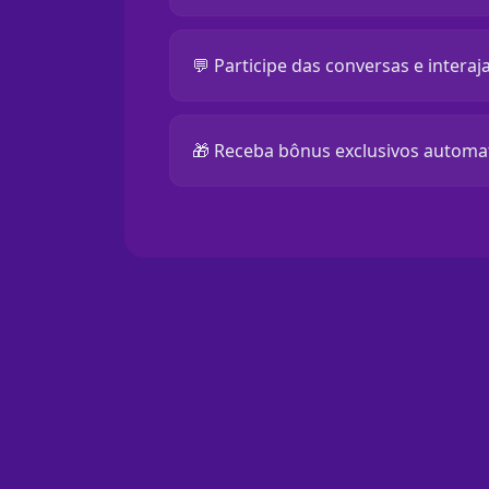
💬 Participe das conversas e interaj
🎁 Receba bônus exclusivos autom