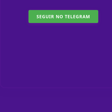
SEGUIR NO TELEGRAM