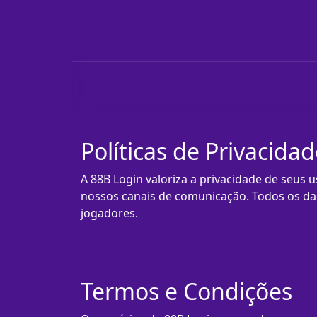
Políticas de Privacida
A 88B Login valoriza a privacidade de seus
nossos canais de comunicação. Todos os dad
jogadores.
Termos e Condições