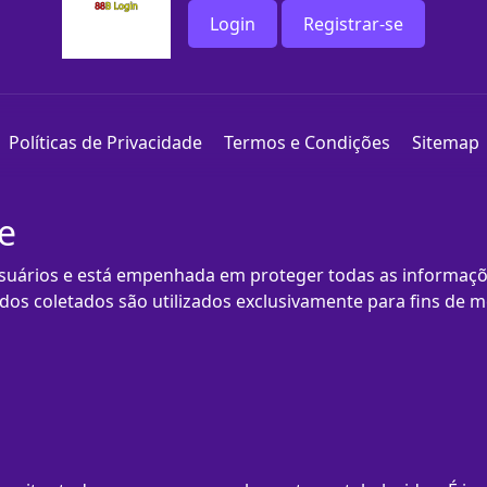
Login
Registrar-se
Políticas de Privacidade
Termos e Condições
Sitemap
de
 usuários e está empenhada em proteger todas as informaçõ
os coletados são utilizados exclusivamente para fins de m