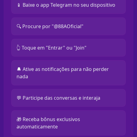
📱 Baixe o app Telegram no seu dispositivo
🔍 Procure por "@88AOficial"
👆 Toque em "Entrar" ou "Join"
🔔 Ative as notificações para não perder
nada
💬 Participe das conversas e interaja
🎁 Receba bônus exclusivos
automaticamente