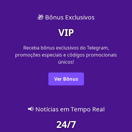
🎁 Bônus Exclusivos
VIP
Receba bônus exclusivos do Telegram,
promoções especiais e códigos promocionais
únicos!
Ver Bônus
📢 Notícias em Tempo Real
24/7