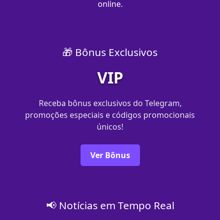
online.
🎁 Bônus Exclusivos
VIP
Receba bônus exclusivos do Telegram,
promoções especiais e códigos promocionais
únicos!
Ver Bônus
📢 Notícias em Tempo Real