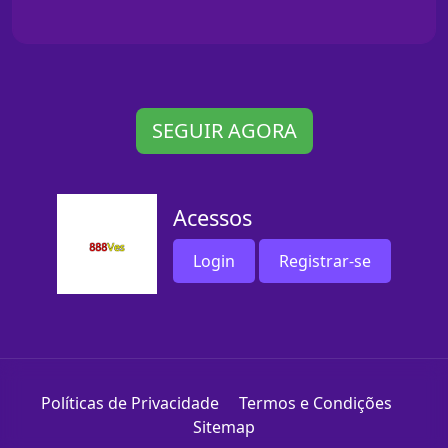
SEGUIR AGORA
Acessos
Login
Registrar-se
Políticas de Privacidade
Termos e Condições
Sitemap