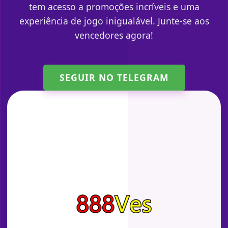
tem acesso a promoções incríveis e uma
experiência de jogo inigualável. Junte-se aos
vencedores agora!
SEGUIR NO TELEGRAM