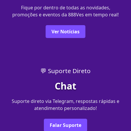
Fique por dentro de todas as novidades,
promoções e eventos da 888Ves em tempo real!
Ver Notícias
💬 Suporte Direto
Chat
Suporte direto via Telegram, respostas rápidas e
atendimento personalizado!
Falar Suporte