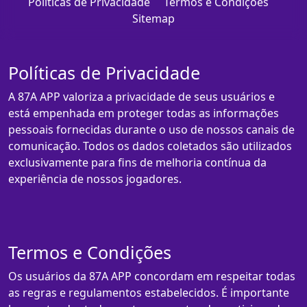
Políticas de Privacidade
Termos e Condições
Sitemap
Políticas de Privacidade
A 87A APP valoriza a privacidade de seus usuários e
está empenhada em proteger todas as informações
pessoais fornecidas durante o uso de nossos canais de
comunicação. Todos os dados coletados são utilizados
exclusivamente para fins de melhoria contínua da
experiência de nossos jogadores.
Termos e Condições
Os usuários da 87A APP concordam em respeitar todas
as regras e regulamentos estabelecidos. É importante