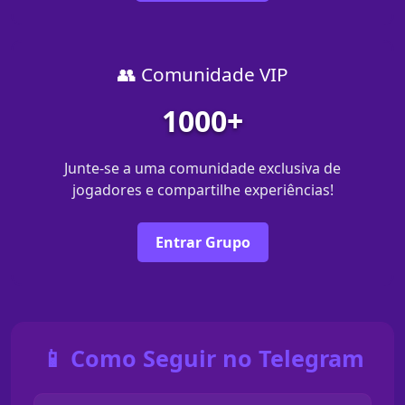
👥 Comunidade VIP
1000+
Junte-se a uma comunidade exclusiva de
jogadores e compartilhe experiências!
Entrar Grupo
📱 Como Seguir no Telegram