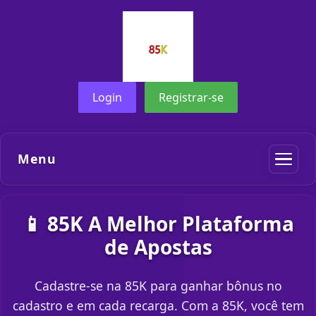
Login
Registrar-se
Menu
📱 85K A Melhor Plataforma
de Apostas
Cadastre-se na 85K para ganhar bônus no
cadastro e em cada recarga. Com a 85K, você tem