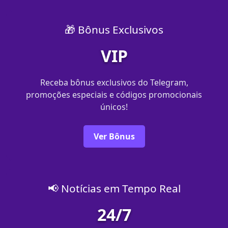
🎁 Bônus Exclusivos
VIP
Receba bônus exclusivos do Telegram,
promoções especiais e códigos promocionais
únicos!
Ver Bônus
📢 Notícias em Tempo Real
24/7