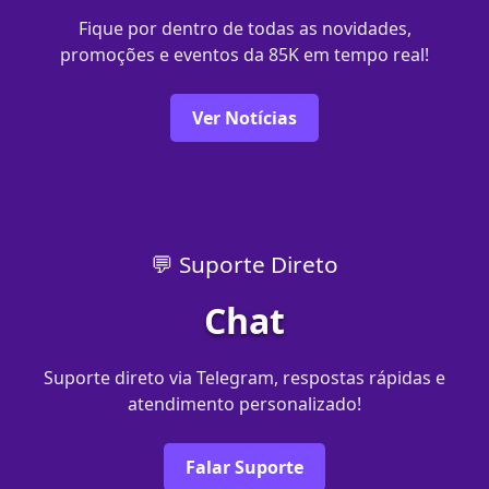
Fique por dentro de todas as novidades,
promoções e eventos da 85K em tempo real!
Ver Notícias
💬 Suporte Direto
Chat
Suporte direto via Telegram, respostas rápidas e
atendimento personalizado!
Falar Suporte