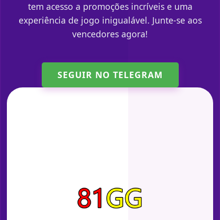
tem acesso a promoções incríveis e uma
experiência de jogo inigualável. Junte-se aos
vencedores agora!
SEGUIR NO TELEGRAM