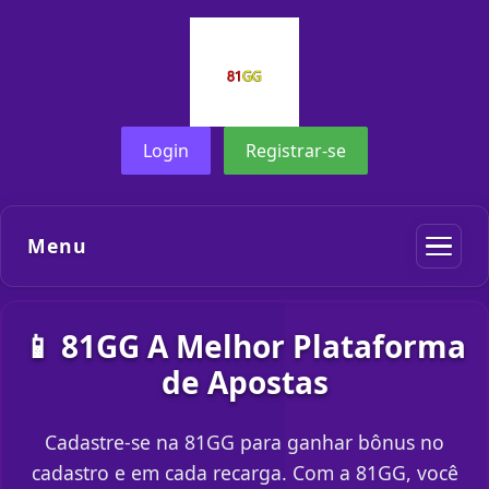
Login
Registrar-se
Menu
📱 81GG A Melhor Plataforma
de Apostas
Cadastre-se na 81GG para ganhar bônus no
cadastro e em cada recarga. Com a 81GG, você