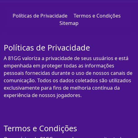
Políticas de Privacidade
Termos e Condições
Sitemap
Políticas de Privacidade
A 81GG valoriza a privacidade de seus usuários e está
empenhada em proteger todas as informações
pessoais fornecidas durante o uso de nossos canais de
comunicação. Todos os dados coletados são utilizados
exclusivamente para fins de melhoria contínua da
experiência de nossos jogadores.
Termos e Condições