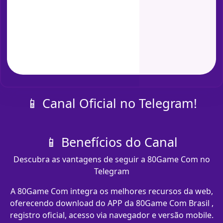
📱 Canal Oficial no Telegram!
📱 Benefícios do Canal
Descubra as vantagens de seguir a 80Game Com no
Telegram
A 80Game Com integra os melhores recursos da web,
oferecendo download do APP da 80Game Com Brasil ,
registro oficial, acesso via navegador e versão mobile.