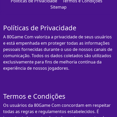
Políticas de Privacidade
Termos e Condições
Sitemap
Políticas de Privacidade
A 80Game Com valoriza a privacidade de seus usuários
e está empenhada em proteger todas as informações
pessoais fornecidas durante o uso de nossos canais de
comunicação. Todos os dados coletados são utilizados
exclusivamente para fins de melhoria contínua da
experiência de nossos jogadores.
Termos e Condições
Os usuários da 80Game Com concordam em respeitar
todas as regras e regulamentos estabelecidos. É