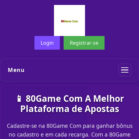
Login
Registrar-se
Menu
📱 80Game Com A Melhor
Plataforma de Apostas
Cadastre-se na 80Game Com para ganhar bônus
no cadastro e em cada recarga. Com a 80Game