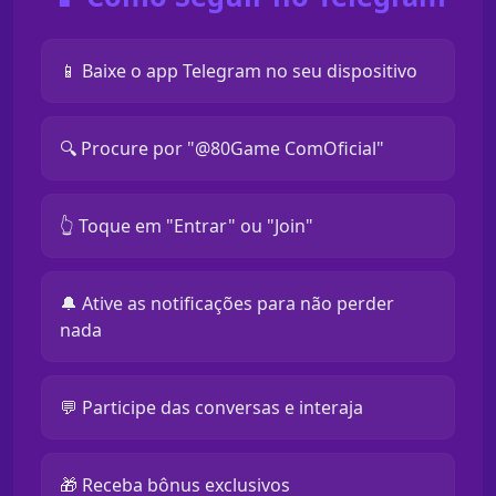
📱 Baixe o app Telegram no seu dispositivo
🔍 Procure por "@80Game ComOficial"
👆 Toque em "Entrar" ou "Join"
🔔 Ative as notificações para não perder
nada
💬 Participe das conversas e interaja
🎁 Receba bônus exclusivos