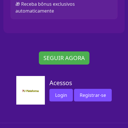
🎁 Receba bônus exclusivos
automaticamente
SEGUIR AGORA
Acessos
Login
Registrar-se