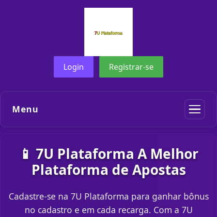
Login
Registrar-se
Menu
📱 7U Plataforma A Melhor
Plataforma de Apostas
Cadastre-se na 7U Plataforma para ganhar bônus
no cadastro e em cada recarga. Com a 7U