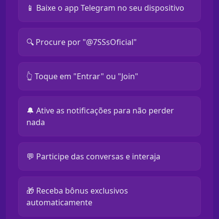
📱 Baixe o app Telegram no seu dispositivo
🔍 Procure por "@7SSsOficial"
👆 Toque em "Entrar" ou "Join"
🔔 Ative as notificações para não perder
nada
💬 Participe das conversas e interaja
🎁 Receba bônus exclusivos
automaticamente