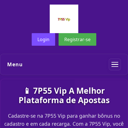
Login
Registrar-se
Menu
📱 7P55 Vip A Melhor
Plataforma de Apostas
Cadastre-se na 7P55 Vip para ganhar bônus no
cadastro e em cada recarga. Com a 7P55 Vip, você