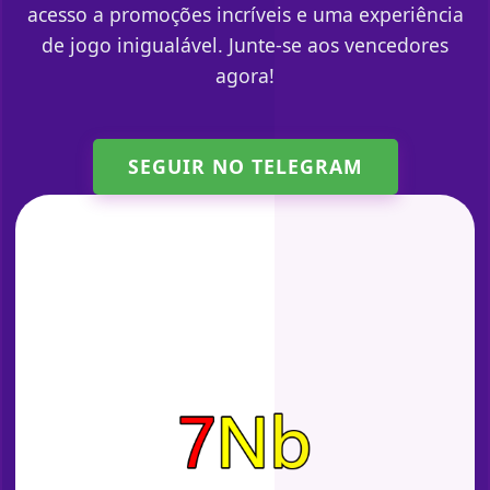
acesso a promoções incríveis e uma experiência
de jogo inigualável. Junte-se aos vencedores
agora!
SEGUIR NO TELEGRAM