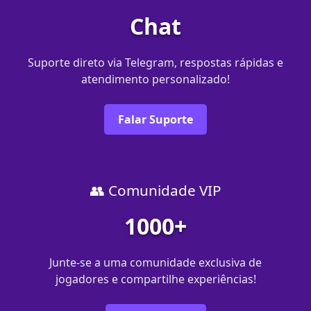
Chat
Suporte direto via Telegram, respostas rápidas e
atendimento personalizado!
Falar Suporte
👥 Comunidade VIP
1000+
Junte-se a uma comunidade exclusiva de
jogadores e compartilhe experiências!