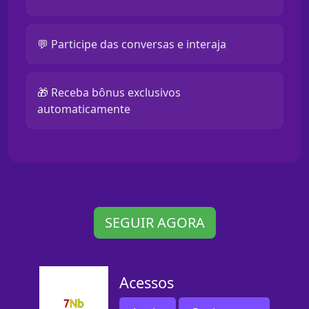
💬 Participe das conversas e interaja
🎁 Receba bônus exclusivos
automaticamente
SEGUIR AGORA
Acessos