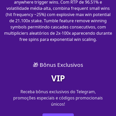
anywhere trigger wins. Com RTP de 96.51% e
volatilidade média-alta, combina frequent small wins
(hit frequency ~25%) com explosive max win potential
de 21.100x stake. Tumble feature remove winning
symbols permitindo cascades consecutivos, com
multipliciers aleatórios de 2x-100x aparecendo durante
free spins para exponential win scaling.
🎁 Bônus Exclusivos
VIP
Receba bônus exclusivos do Telegram,
promoções especiais e códigos promocionais
únicos!