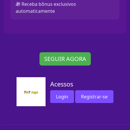
🎁 Receba bônus exclusivos
automaticamente
SEGUIR AGORA
Acessos
Login
Registrar-se