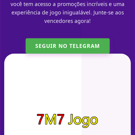
você tem acesso a promoções incríveis e uma
experiência de jogo inigualável. Junte-se aos
vencedores agora!
SEGUIR NO TELEGRAM