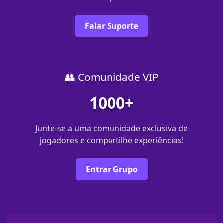
Falar Suporte
👥 Comunidade VIP
1000+
Junte-se a uma comunidade exclusiva de
jogadores e compartilhe experiências!
Entrar Grupo