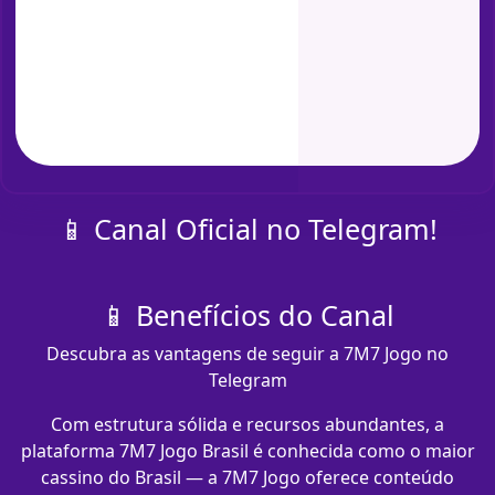
📱 Canal Oficial no Telegram!
📱 Benefícios do Canal
Descubra as vantagens de seguir a 7M7 Jogo no
Telegram
Com estrutura sólida e recursos abundantes, a
plataforma 7M7 Jogo Brasil é conhecida como o maior
cassino do Brasil — a 7M7 Jogo oferece conteúdo