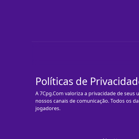
Políticas de Privacida
A 7Cpg.Com valoriza a privacidade de seus
nossos canais de comunicação. Todos os dad
jogadores.