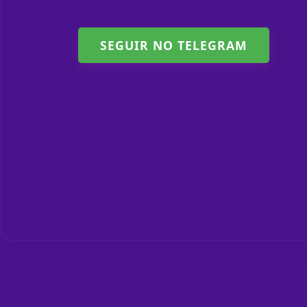
SEGUIR NO TELEGRAM