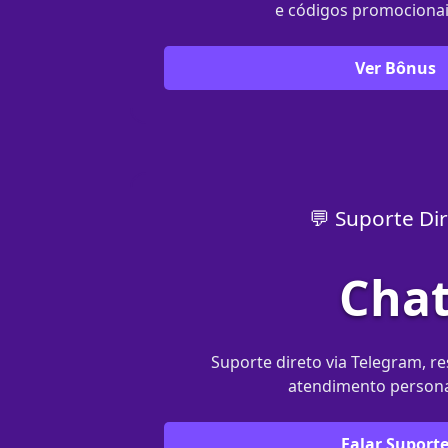
e códigos promocionai
Ver Bônus
💬 Suporte Di
Cha
Suporte direto via Telegram, r
atendimento persona
Falar Suport