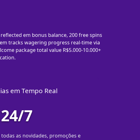
 reflected em bonus balance, 200 free spins
stem tracks wagering progress real-time via
elcome package total value R$5.000-10.000+
cation.
cias em Tempo Real
24/7
e todas as novidades, promoções e