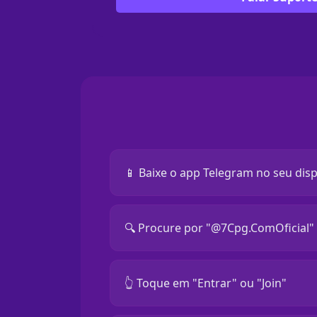
📱 Baixe o app Telegram no seu disp
🔍 Procure por "@7Cpg.ComOficial"
👆 Toque em "Entrar" ou "Join"