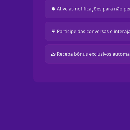
🔔 Ative as notificações para não p
💬 Participe das conversas e interaj
🎁 Receba bônus exclusivos autom