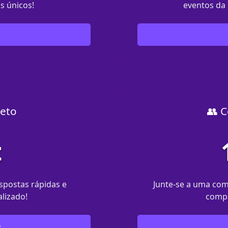
s únicos!
eventos da
reto
👥 
t
espostas rápidas e
Junte-se a uma com
lizado!
compa
e