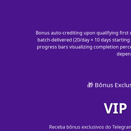
Bonus auto-crediting upon qualifying first
batch-delivered (20/day × 10 days starting
progress bars visualizing completion perc
depend
🎁 Bônus Exclu
VIP
Receba bônus exclusivos do Telegra