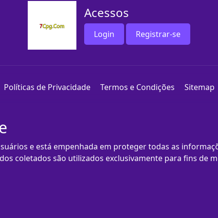
Acessos
Login
Registrar-se
Políticas de Privacidade
Termos e Condições
Sitemap
de
 usuários e está empenhada em proteger todas as informaçõ
os coletados são utilizados exclusivamente para fins de m