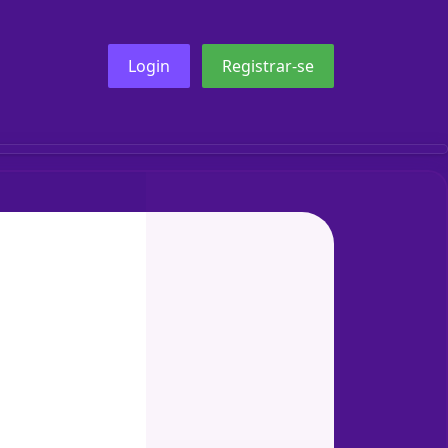
Login
Registrar-se