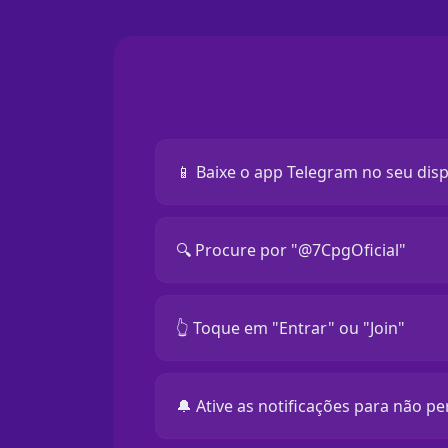
📱 Baixe o app Telegram no seu disp
🔍 Procure por "@7CpgOficial"
👆 Toque em "Entrar" ou "Join"
🔔 Ative as notificações para não p