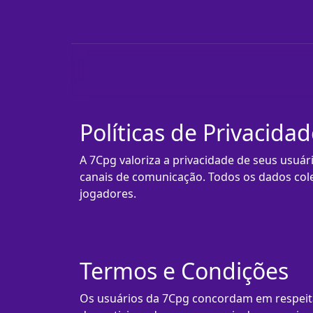
Políticas de Privacida
A 7Cpg valoriza a privacidade de seus usuá
canais de comunicação. Todos os dados cole
jogadores.
Termos e Condições
Os usuários da 7Cpg concordam em respeitar