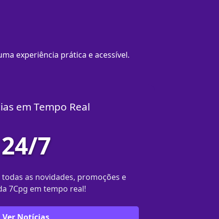
ma experiência prática e acessível.
cias em Tempo Real
24/7
e todas as novidades, promoções e
da 7Cpg em tempo real!
Ver Notícias