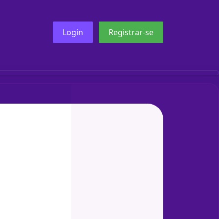
Login
Registrar-se