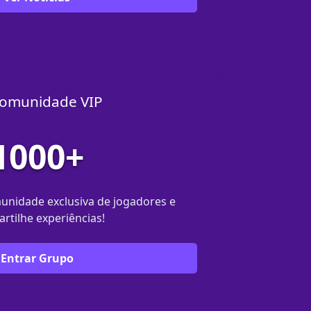
Comunidade VIP
1000+
unidade exclusiva de jogadores e
rtilhe experiências!
Entrar Grupo