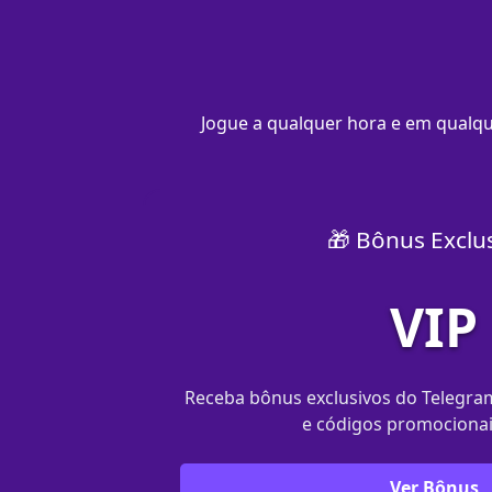
Jogue a qualquer hora e em qualque
🎁 Bônus Exclu
VIP
Receba bônus exclusivos do Telegra
e códigos promocionai
Ver Bônus