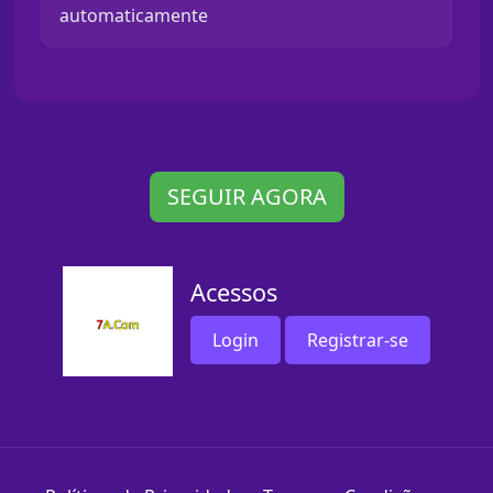
automaticamente
SEGUIR AGORA
Acessos
Login
Registrar-se