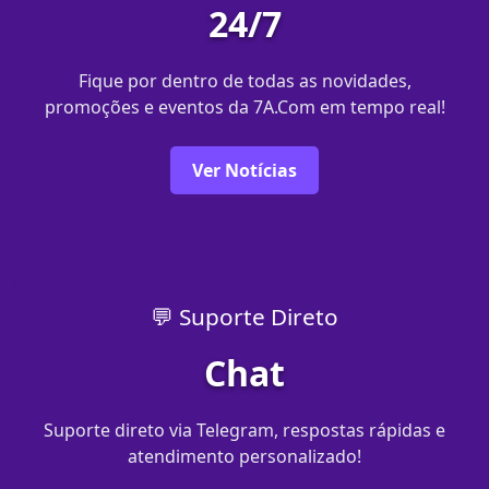
24/7
Fique por dentro de todas as novidades,
promoções e eventos da 7A.Com em tempo real!
Ver Notícias
💬 Suporte Direto
Chat
Suporte direto via Telegram, respostas rápidas e
atendimento personalizado!