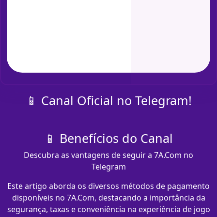
📱 Canal Oficial no Telegram!
📱 Benefícios do Canal
Descubra as vantagens de seguir a 7A.Com no
Telegram
Este artigo aborda os diversos métodos de pagamento
disponíveis no 7A.Com, destacando a importância da
segurança, taxas e conveniência na experiência de jogo