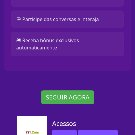
💬 Participe das conversas e interaja
🎁 Receba bônus exclusivos
automaticamente
SEGUIR AGORA
Acessos