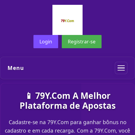
Login
Registrar-se
Menu
📱 79Y.Com A Melhor
Plataforma de Apostas
Cadastre-se na 79Y.Com para ganhar bônus no
cadastro e em cada recarga. Com a 79Y.Com, você