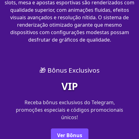
slots, mesa e apostas esportivas são renderizados com
qualidade superior, com animações fluidas, efeitos
visuais avançados e resolução nítida. O sistema de
renderização otimizado garante que mesmo
dispositivos com configurações modestas possam
desfrutar de gráficos de qualidade.
🎁 Bônus Exclusivos
VIP
Receba bônus exclusivos do Telegram,
promoções especiais e códigos promocionais
únicos!
Ver Bônus