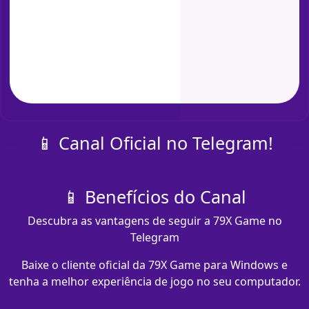
📱 Canal Oficial no Telegram!
📱 Benefícios do Canal
Descubra as vantagens de seguir a 79X Game no
Telegram
Baixe o cliente oficial da 79X Game para Windows e
tenha a melhor experiência de jogo no seu computador.