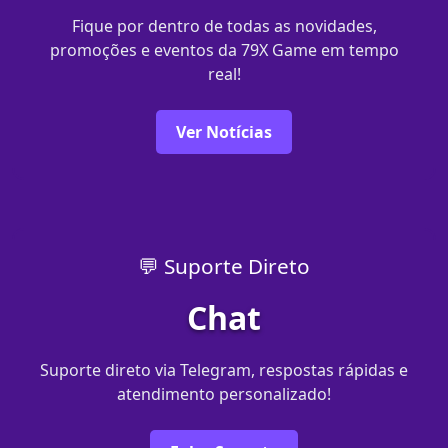
Fique por dentro de todas as novidades,
promoções e eventos da 79X Game em tempo
real!
Ver Notícias
💬 Suporte Direto
Chat
Suporte direto via Telegram, respostas rápidas e
atendimento personalizado!