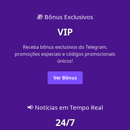
🎁 Bônus Exclusivos
VIP
Receba bônus exclusivos do Telegram,
promoções especiais e códigos promocionais
únicos!
Ver Bônus
📢 Notícias em Tempo Real
24/7