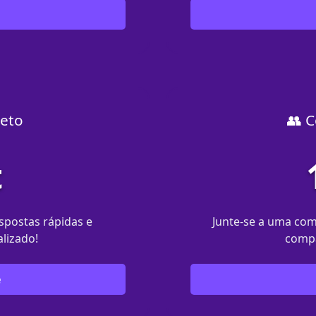
reto
👥 
t
espostas rápidas e
Junte-se a uma com
lizado!
compa
e