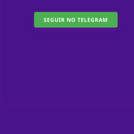
SEGUIR NO TELEGRAM