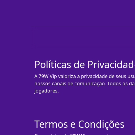
Políticas de Privacida
A 79W Vip valoriza a privacidade de seus u
nossos canais de comunicação. Todos os dad
jogadores.
Termos e Condições