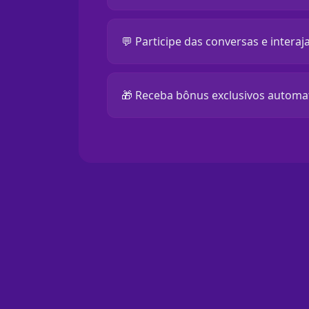
💬 Participe das conversas e interaj
🎁 Receba bônus exclusivos autom