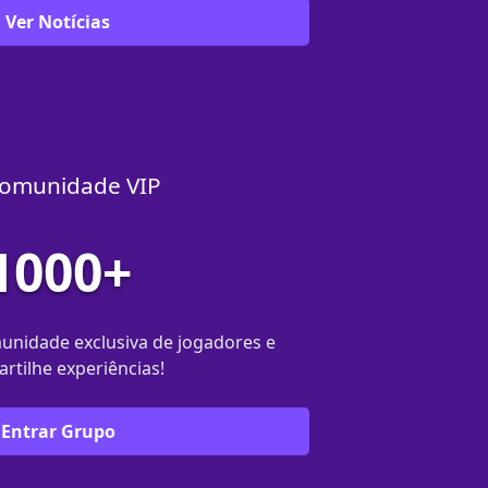
Ver Notícias
Comunidade VIP
1000+
unidade exclusiva de jogadores e
rtilhe experiências!
Entrar Grupo