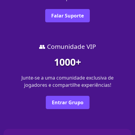
Falar Suporte
👥 Comunidade VIP
1000+
Junte-se a uma comunidade exclusiva de
jogadores e compartilhe experiências!
Entrar Grupo