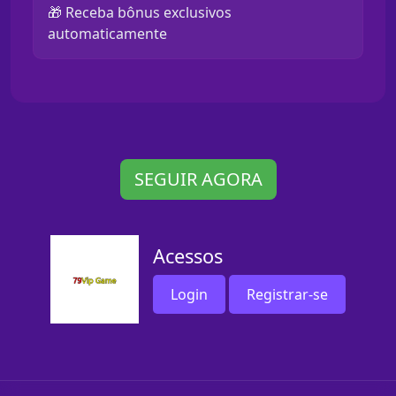
🎁 Receba bônus exclusivos
automaticamente
SEGUIR AGORA
Acessos
Login
Registrar-se