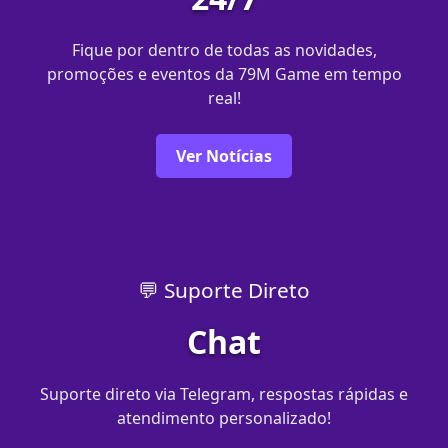
Fique por dentro de todas as novidades,
promoções e eventos da 79M Game em tempo
real!
Ver Notícias
💬 Suporte Direto
Chat
Suporte direto via Telegram, respostas rápidas e
atendimento personalizado!