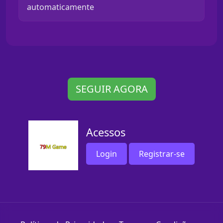
automaticamente
SEGUIR AGORA
Acessos
Login
Registrar-se