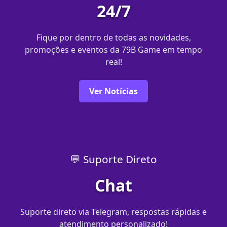
24/7
Fique por dentro de todas as novidades,
promoções e eventos da 79B Game em tempo
real!
Ver Notícias
💬 Suporte Direto
Chat
Suporte direto via Telegram, respostas rápidas e
atendimento personalizado!