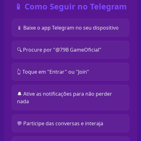
📱 Como Seguir no Telegram
📱 Baixe o app Telegram no seu dispositivo
🔍 Procure por "@79B GameOficial"
👆 Toque em "Entrar" ou "Join"
🔔 Ative as notificações para não perder
nada
💬 Participe das conversas e interaja