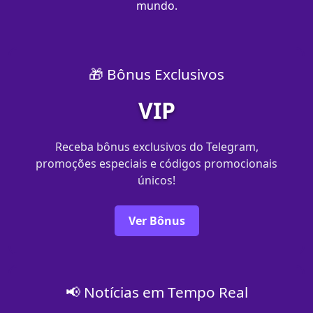
mundo.
🎁 Bônus Exclusivos
VIP
Receba bônus exclusivos do Telegram,
promoções especiais e códigos promocionais
únicos!
Ver Bônus
📢 Notícias em Tempo Real