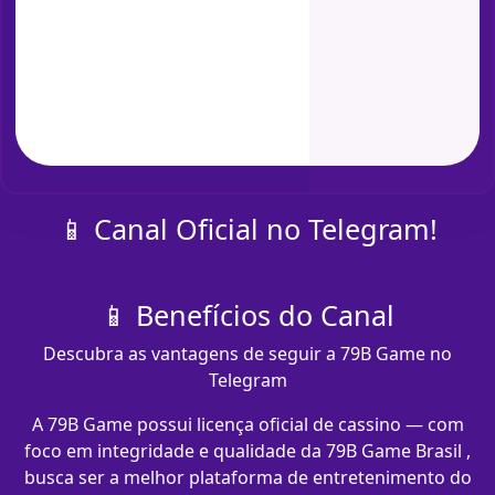
📱 Canal Oficial no Telegram!
📱 Benefícios do Canal
Descubra as vantagens de seguir a 79B Game no
Telegram
A 79B Game possui licença oficial de cassino — com
foco em integridade e qualidade da 79B Game Brasil ,
busca ser a melhor plataforma de entretenimento do