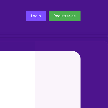
Login
Registrar-se