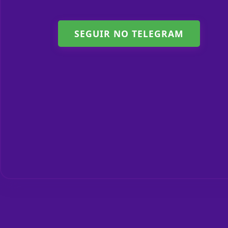
SEGUIR NO TELEGRAM