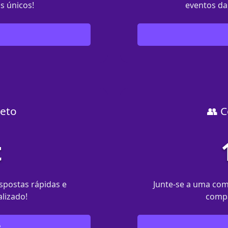
s únicos!
eventos da
reto
👥 
t
espostas rápidas e
Junte-se a uma com
lizado!
compa
e