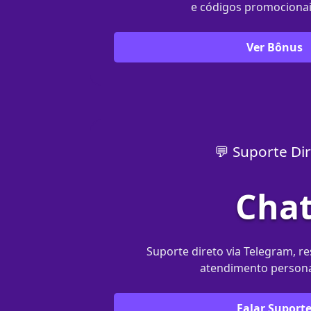
e códigos promocionai
Ver Bônus
💬 Suporte Di
Cha
Suporte direto via Telegram, r
atendimento persona
Falar Suport