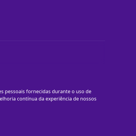
s pessoais fornecidas durante o uso de
elhoria contínua da experiência de nossos