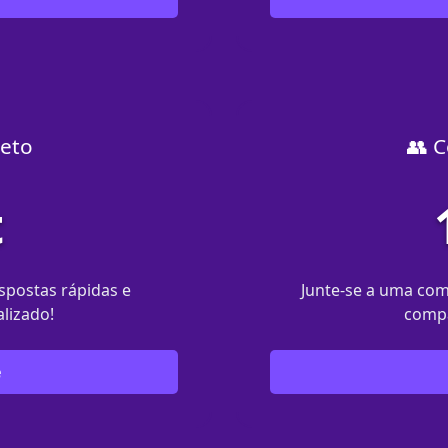
reto
👥 
t
espostas rápidas e
Junte-se a uma com
lizado!
compa
e