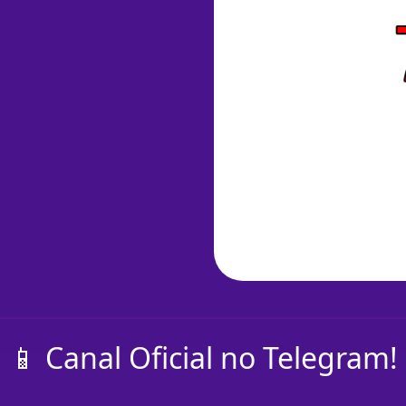
📱 Canal Oficial no Telegram!