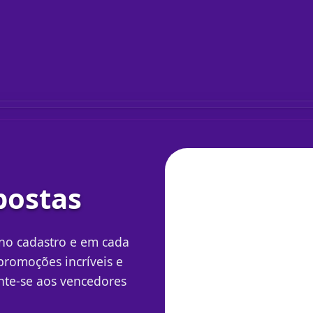
postas
no cadastro e em cada
promoções incríveis e
unte-se aos vencedores