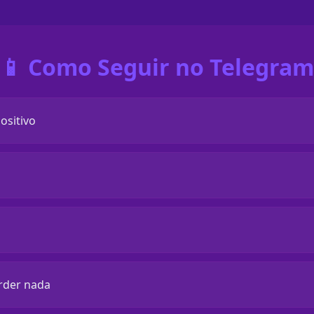
📱 Como Seguir no Telegram
ositivo
erder nada