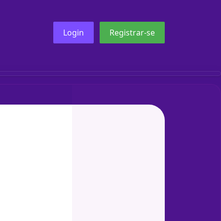
Login
Registrar-se