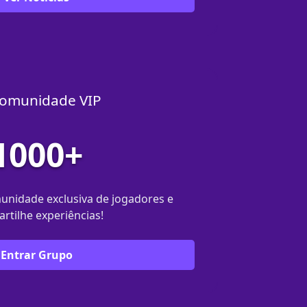
Comunidade VIP
1000+
unidade exclusiva de jogadores e
rtilhe experiências!
Entrar Grupo