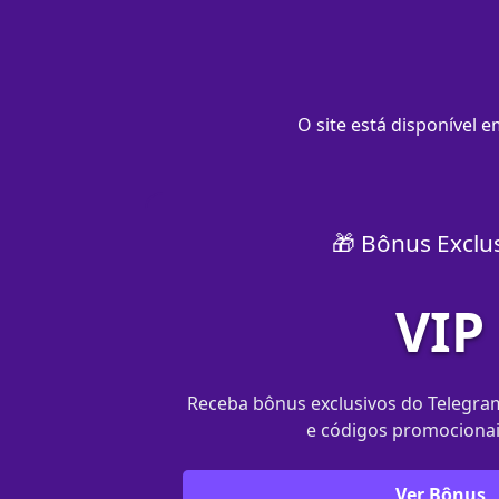
O site está disponível 
🎁 Bônus Exclu
VIP
Receba bônus exclusivos do Telegra
e códigos promocionai
Ver Bônus