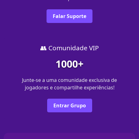
Falar Suporte
👥 Comunidade VIP
1000+
Junte-se a uma comunidade exclusiva de
jogadores e compartilhe experiências!
Entrar Grupo