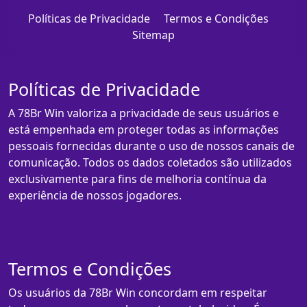
Políticas de Privacidade
Termos e Condições
Sitemap
Políticas de Privacidade
A 78Br Win valoriza a privacidade de seus usuários e
está empenhada em proteger todas as informações
pessoais fornecidas durante o uso de nossos canais de
comunicação. Todos os dados coletados são utilizados
exclusivamente para fins de melhoria contínua da
experiência de nossos jogadores.
Termos e Condições
Os usuários da 78Br Win concordam em respeitar