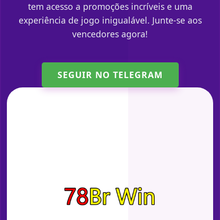
tem acesso a promoções incríveis e uma
experiência de jogo inigualável. Junte-se aos
vencedores agora!
SEGUIR NO TELEGRAM