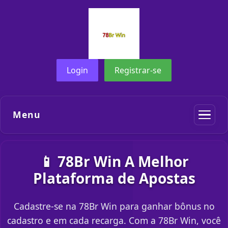
Login
Registrar-se
Menu
📱 78Br Win A Melhor
Plataforma de Apostas
Cadastre-se na 78Br Win para ganhar bônus no
cadastro e em cada recarga. Com a 78Br Win, você