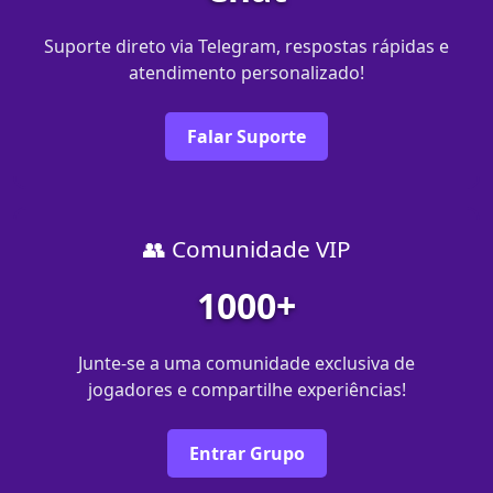
Suporte direto via Telegram, respostas rápidas e
atendimento personalizado!
Falar Suporte
👥 Comunidade VIP
1000+
Junte-se a uma comunidade exclusiva de
jogadores e compartilhe experiências!
Entrar Grupo