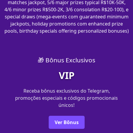
matches jackpot, 5/6 major prizes typical R$10K-50K,
4/6 minor prizes R$500-2K, 3/6 consolation R$20-100), e
special draws (mega-events com guaranteed minimum
jackpots, holiday promotions com enhanced prize
pools, birthday specials offering personalized bonuses)
🎁 Bônus Exclusivos
VIP
Receba bônus exclusivos do Telegram,
promoções especiais e códigos promocionais
únicos!
Ver Bônus