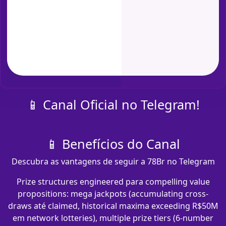
📱 Canal Oficial no Telegram!
📱 Benefícios do Canal
Descubra as vantagens de seguir a 78Br no Telegram
Prize structures engineered para compelling value
propositions: mega jackpots (accumulating cross-
draws até claimed, historical maxima exceeding R$50M
em network lotteries), multiple prize tiers (6-number