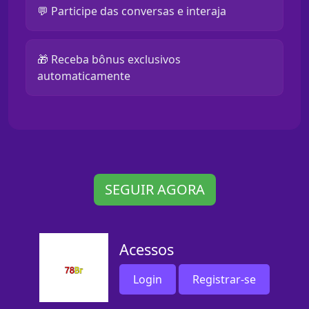
💬 Participe das conversas e interaja
🎁 Receba bônus exclusivos
automaticamente
SEGUIR AGORA
Acessos
Login
Registrar-se