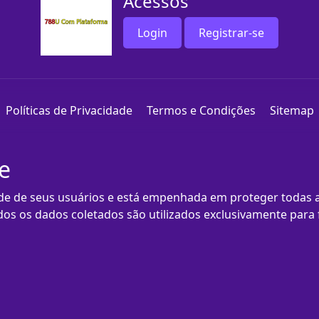
Acessos
Login
Registrar-se
Políticas de Privacidade
Termos e Condições
Sitemap
de
ade de seus usuários e está empenhada em proteger todas 
os os dados coletados são utilizados exclusivamente para 