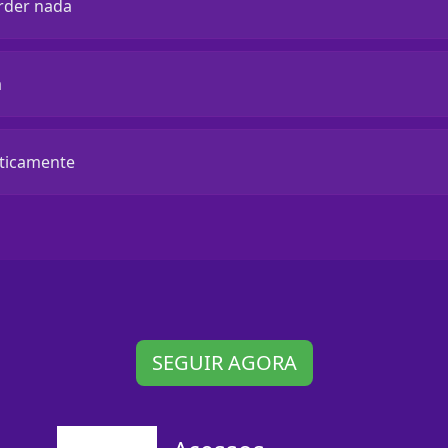
erder nada
a
aticamente
SEGUIR AGORA