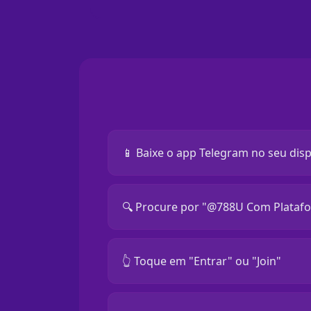
📱 Baixe o app Telegram no seu disp
🔍 Procure por "@788U Com Platafo
👆 Toque em "Entrar" ou "Join"