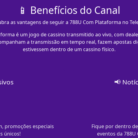
📱 Benefícios do Canal
bra as vantagens de seguir a 788U Com Plataforma no Te
aforma é um jogo de cassino transmitido ao vivo, com deale
acompanham a transmissão em tempo real, fazem apostas d
estivessem dentro de um cassino físico.
sivos
📢 Notí
m, promoções especiais
Fique por dentro d
s únicos!
eventos da 788U 