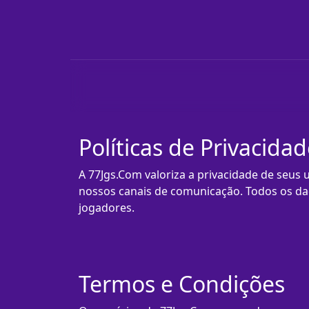
Políticas de Privacida
A 77Jgs.Com valoriza a privacidade de seus
nossos canais de comunicação. Todos os dad
jogadores.
Termos e Condições