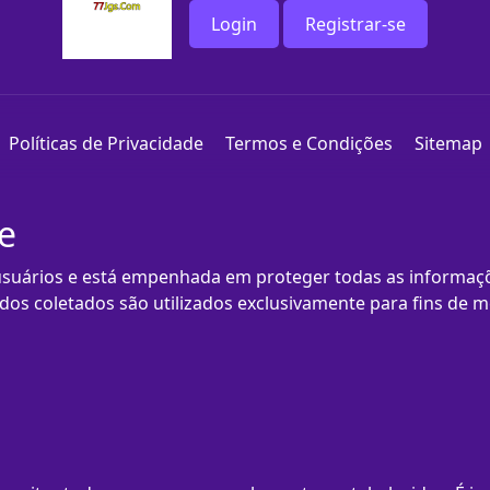
Login
Registrar-se
Políticas de Privacidade
Termos e Condições
Sitemap
de
 usuários e está empenhada em proteger todas as informaç
os coletados são utilizados exclusivamente para fins de m