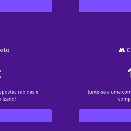
reto
👥 
t
espostas rápidas e
Junte-se a uma com
lizado!
compa
e