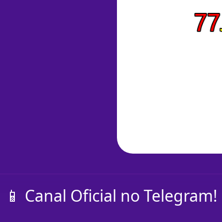
📱 Canal Oficial no Telegram!