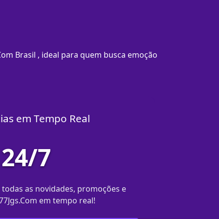
Com Brasil , ideal para quem busca emoção
cias em Tempo Real
24/7
e todas as novidades, promoções e
 77Jgs.Com em tempo real!