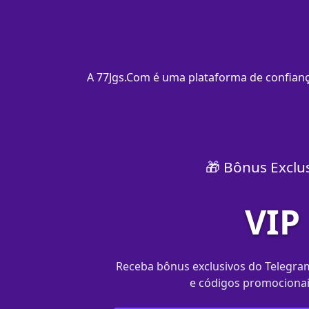
A 77Jgs.Com é uma plataforma de confianç
🎁 Bônus Exclu
VIP
Receba bônus exclusivos do Telegra
e códigos promocionai