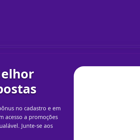
Melhor
postas
bônus no cadastro e em
em acesso a promoções
ualável. Junte-se aos