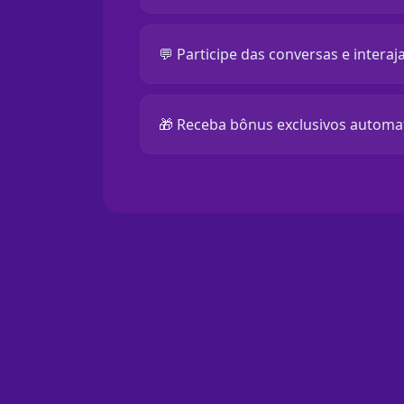
💬 Participe das conversas e interaj
🎁 Receba bônus exclusivos autom