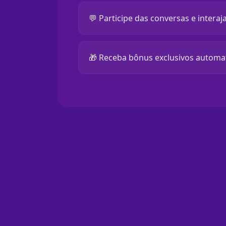
💬 Participe das conversas e interaj
🎁 Receba bônus exclusivos autom