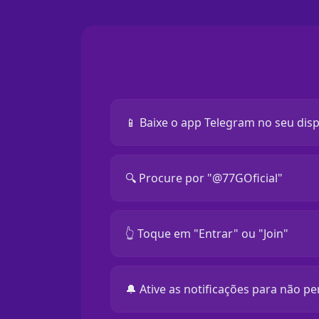
📱 Baixe o app Telegram no seu disp
🔍 Procure por "@77GOficial"
👆 Toque em "Entrar" ou "Join"
🔔 Ative as notificações para não p