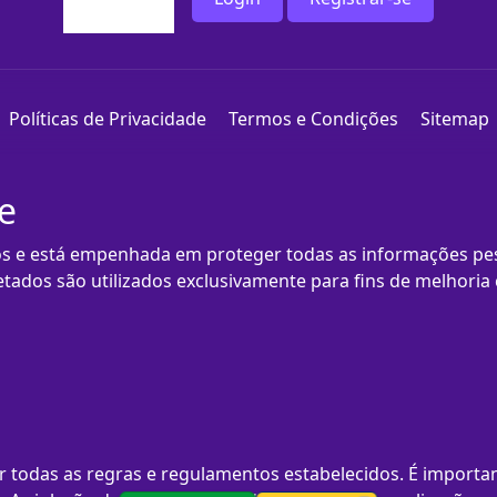
Políticas de Privacidade
Termos e Condições
Sitemap
de
ios e está empenhada em proteger todas as informações pe
tados são utilizados exclusivamente para fins de melhoria
todas as regras e regulamentos estabelecidos. É importan