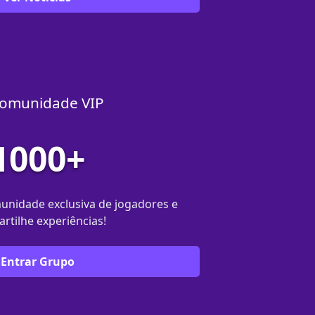
Comunidade VIP
1000+
unidade exclusiva de jogadores e
rtilhe experiências!
Entrar Grupo