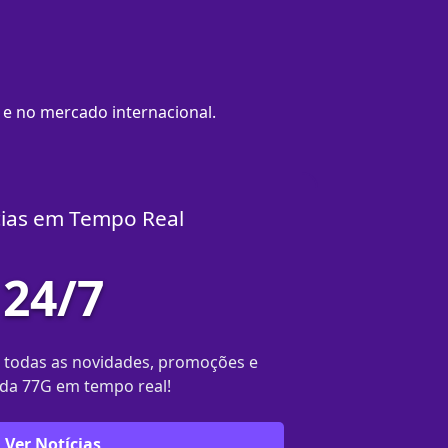
 e no mercado internacional.
cias em Tempo Real
24/7
e todas as novidades, promoções e
 da 77G em tempo real!
Ver Notícias