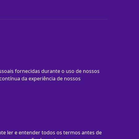
ssoais fornecidas durante o uso de nossos
 contínua da experiência de nossos
te ler e entender todos os termos antes de