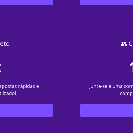
reto
👥 
t
espostas rápidas e
Junte-se a uma com
lizado!
compa
e