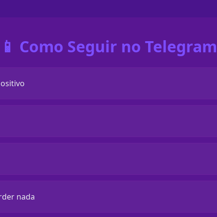
📱 Como Seguir no Telegram
ositivo
erder nada