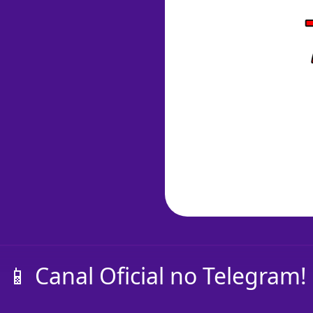
📱 Canal Oficial no Telegram!