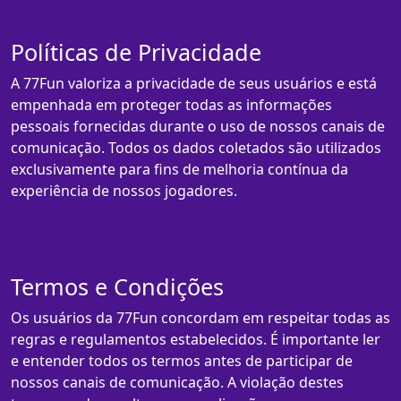
Políticas de Privacidade
A 77Fun valoriza a privacidade de seus usuários e está
empenhada em proteger todas as informações
pessoais fornecidas durante o uso de nossos canais de
comunicação. Todos os dados coletados são utilizados
exclusivamente para fins de melhoria contínua da
experiência de nossos jogadores.
Termos e Condições
Os usuários da 77Fun concordam em respeitar todas as
regras e regulamentos estabelecidos. É importante ler
e entender todos os termos antes de participar de
nossos canais de comunicação. A violação destes