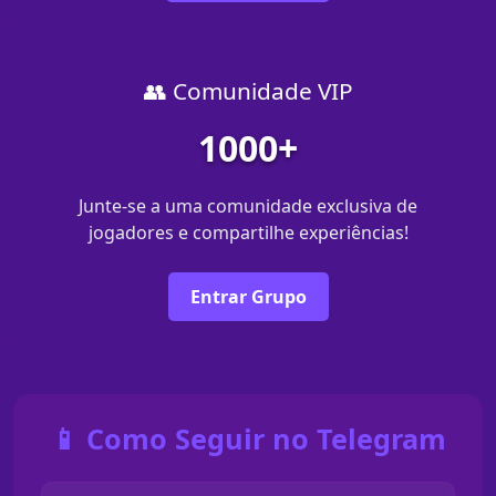
👥 Comunidade VIP
1000+
Junte-se a uma comunidade exclusiva de
jogadores e compartilhe experiências!
Entrar Grupo
📱 Como Seguir no Telegram