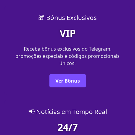
🎁 Bônus Exclusivos
VIP
Receba bônus exclusivos do Telegram,
promoções especiais e códigos promocionais
únicos!
Ver Bônus
📢 Notícias em Tempo Real
24/7