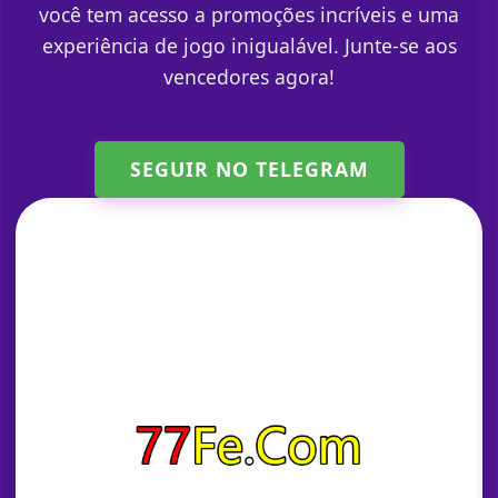
você tem acesso a promoções incríveis e uma
experiência de jogo inigualável. Junte-se aos
vencedores agora!
SEGUIR NO TELEGRAM