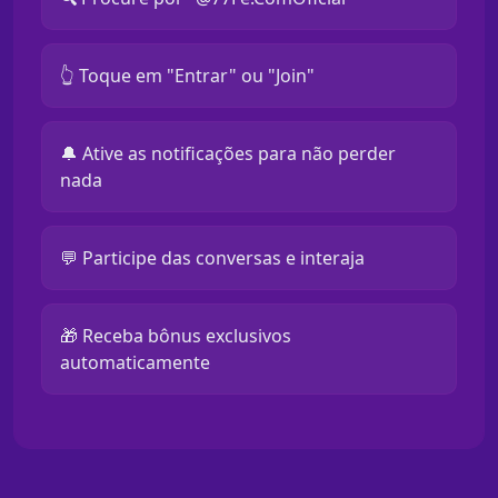
👆 Toque em "Entrar" ou "Join"
🔔 Ative as notificações para não perder
nada
💬 Participe das conversas e interaja
🎁 Receba bônus exclusivos
automaticamente