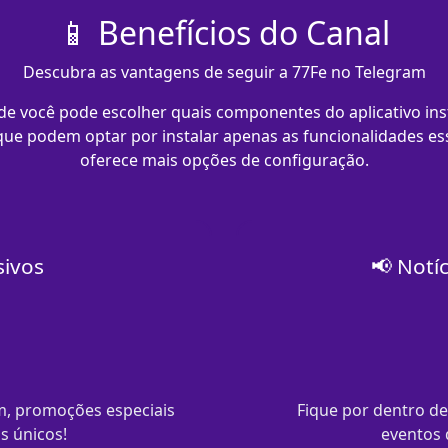
📱 Benefícios do Canal
Descubra as vantagens de seguir a 77Fe no Telegram
e você pode escolher quais componentes do aplicativo insta
que podem optar por instalar apenas as funcionalidades e
oferece mais opções de configuração.
sivos
📢 Notí
m, promoções especiais
Fique por dentro d
s únicos!
eventos 