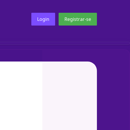
Login
Registrar-se