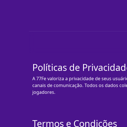
Políticas de Privacida
A 77Fe valoriza a privacidade de seus usuá
canais de comunicação. Todos os dados cole
jogadores.
Termos e Condições