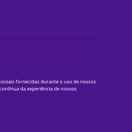
essoais fornecidas durante o uso de nossos
 contínua da experiência de nossos