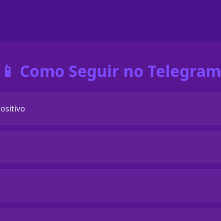
📱 Como Seguir no Telegram
ositivo