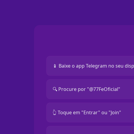
📱 Baixe o app Telegram no seu disp
🔍 Procure por "@77FeOficial"
👆 Toque em "Entrar" ou "Join"