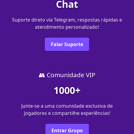
Chat
Suporte direto via Telegram, respostas rápidas e
atendimento personalizado!
Falar Suporte
👥 Comunidade VIP
1000+
Junte-se a uma comunidade exclusiva de
jogadores e compartilhe experiências!
Entrar Grupo