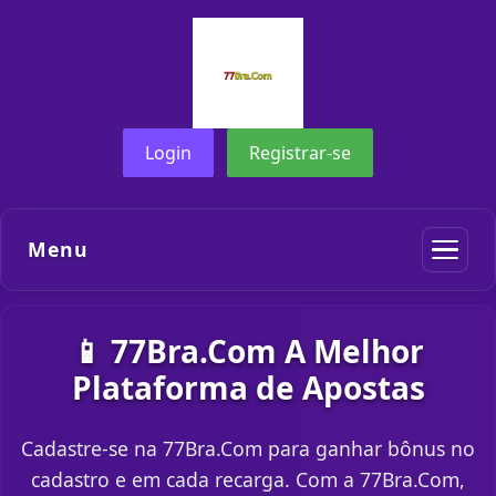
Login
Registrar-se
Menu
📱 77Bra.Com A Melhor
Plataforma de Apostas
Cadastre-se na 77Bra.Com para ganhar bônus no
cadastro e em cada recarga. Com a 77Bra.Com,