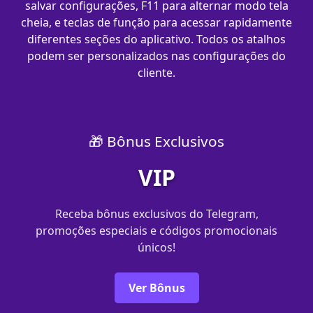
salvar configurações, F11 para alternar modo tela
cheia, e teclas de função para acessar rapidamente
diferentes seções do aplicativo. Todos os atalhos
podem ser personalizados nas configurações do
cliente.
🎁 Bônus Exclusivos
VIP
Receba bônus exclusivos do Telegram,
promoções especiais e códigos promocionais
únicos!
Ver Bônus