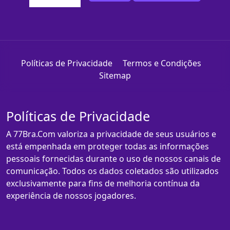
Políticas de Privacidade
Termos e Condições
Sitemap
Políticas de Privacidade
A 77Bra.Com valoriza a privacidade de seus usuários e
está empenhada em proteger todas as informações
pessoais fornecidas durante o uso de nossos canais de
comunicação. Todos os dados coletados são utilizados
exclusivamente para fins de melhoria contínua da
experiência de nossos jogadores.