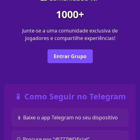
1000+
Junte-se a uma comunidade exclusiva de
jogadores e compartilhe experiências!
Entrar Grupo
📱 Como Seguir no Telegram
📱 Baixe o app Telegram no seu dispositivo
🔍 Procure por "@777WOficial"