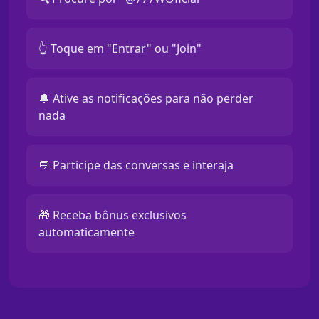
👆 Toque em "Entrar" ou "Join"
🔔 Ative as notificações para não perder
nada
💬 Participe das conversas e interaja
🎁 Receba bônus exclusivos
automaticamente