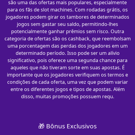
são uma das ofertas mais populares, especialmente
para os fãs de slot machines. Com rodadas grátis, os
jogadores podem girar os tambores de determinados
jogos sem gastar seu saldo, permitindo-lhes
potencialmente ganhar prêmios sem risco. Outra
categoria de ofertas são os cashback, que reembolsam
uma porcentagem das perdas dos jogadores em um
determinado período. Isso pode ser um alívio
significativo, pois oferece uma segunda chance para
aqueles que não tiveram sorte em suas apostas. É
importante que os jogadores verifiquem os termos e
condições de cada oferta, uma vez que podem variar
entre os diferentes jogos e tipos de apostas. Além
disso, muitas promoções possuem requ.
🎁 Bônus Exclusivos