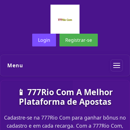
Login
Registrar-se
Menu
📱 777Rio Com A Melhor
Plataforma de Apostas
Cadastre-se na 777Rio Com para ganhar bônus no
cadastro e em cada recarga. Com a 777Rio Com,