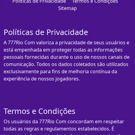
Políticas de Privacidade
Termos e Condições
Sitemap
Políticas de Privacidade
A 777Rio Com valoriza a privacidade de seus usuários e
está empenhada em proteger todas as informações
pessoais fornecidas durante o uso de nossos canais de
comunicação. Todos os dados coletados são utilizados
exclusivamente para fins de melhoria contínua da
experiência de nossos jogadores.
Termos e Condições
Os usuários da 777Rio Com concordam em respeitar
todas as regras e regulamentos estabelecidos. É