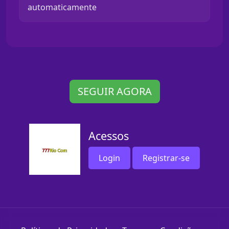
automaticamente
SEGUIR AGORA
Acessos
Login
Registrar-se