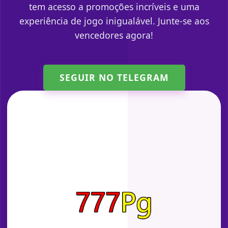
tem acesso a promoções incríveis e uma
experiência de jogo inigualável. Junte-se aos
vencedores agora!
SEGUIR NO TELEGRAM