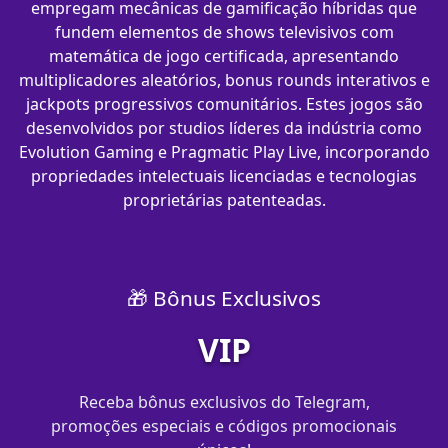
empregam mecânicas de gamificação híbridas que
fundem elementos de shows televisivos com
matemática de jogo certificada, apresentando
multiplicadores aleatórios, bonus rounds interativos e
jackpots progressivos comunitários. Estes jogos são
desenvolvidos por studios líderes da indústria como
Evolution Gaming e Pragmatic Play Live, incorporando
propriedades intelectuais licenciadas e tecnologias
proprietárias patenteadas.
🎁 Bônus Exclusivos
VIP
Receba bônus exclusivos do Telegram,
promoções especiais e códigos promocionais