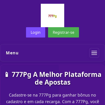
Login
Registrar-se
Menu
📱 777Pg A Melhor Plataforma
de Apostas
Cadastre-se na 777Pg para ganhar bônus no
cadastro e em cada recarga. Com a 777Pg, você