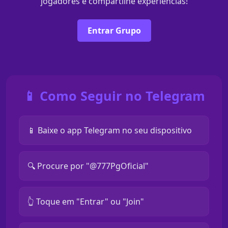
jogadores e compartilhe experiências!
Entrar Grupo
📱 Como Seguir no Telegram
📱 Baixe o app Telegram no seu dispositivo
🔍 Procure por "@777PgOficial"
👆 Toque em "Entrar" ou "Join"