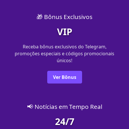
🎁 Bônus Exclusivos
VIP
Receba bônus exclusivos do Telegram,
promoções especiais e códigos promocionais
únicos!
Ver Bônus
📢 Notícias em Tempo Real
24/7