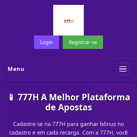
Login
Registrar-se
Menu
📱 777H A Melhor Plataforma
de Apostas
Cadastre-se na 777H para ganhar bônus no
cadastro e em cada recarga. Com a 777H, você