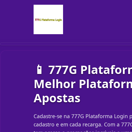
📱 777G Platafor
Melhor Platafor
Apostas
Cadastre-se na 777G Plataforma Login 
cadastro e em cada recarga. Com a 777