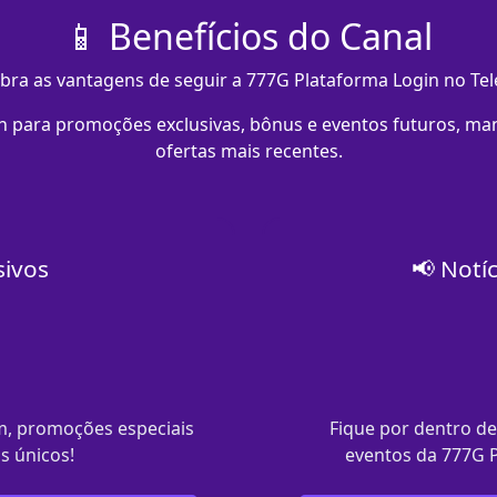
📱 Benefícios do Canal
bra as vantagens de seguir a 777G Plataforma Login no Te
sh para promoções exclusivas, bônus e eventos futuros, m
ofertas mais recentes.
sivos
📢 Notí
m, promoções especiais
Fique por dentro d
s únicos!
eventos da 777G 