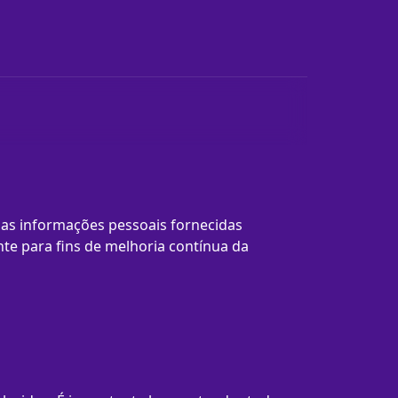
 as informações pessoais fornecidas
te para fins de melhoria contínua da