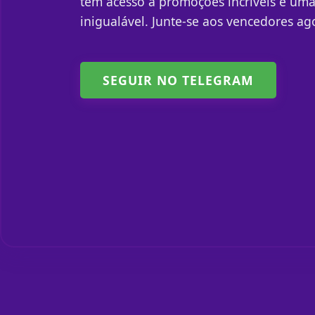
tem acesso a promoções incríveis e uma
inigualável. Junte-se aos vencedores ag
SEGUIR NO TELEGRAM