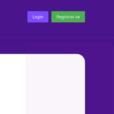
Login
Registrar-se