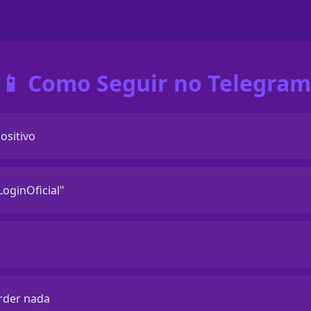
📱 Como Seguir no Telegram
ositivo
oginOficial"
erder nada