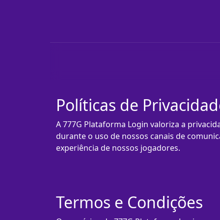
Políticas de Privacida
A 777G Plataforma Login valoriza a privaci
durante o uso de nossos canais de comunica
experiência de nossos jogadores.
Termos e Condições