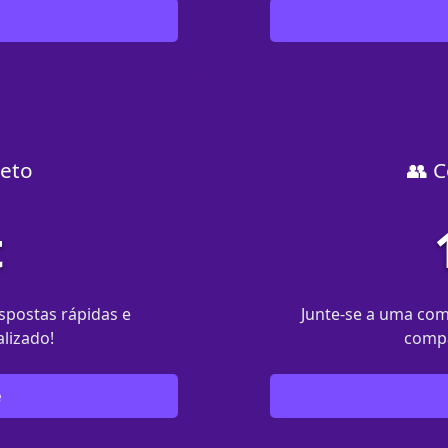
reto
👥 
t
espostas rápidas e
Junte-se a uma com
lizado!
compa
e