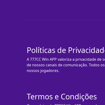
Políticas de Privacida
A 777CC Win APP valoriza a privacidade de
de nossos canais de comunicação. Todos os 
nossos jogadores.
Termos e Condições