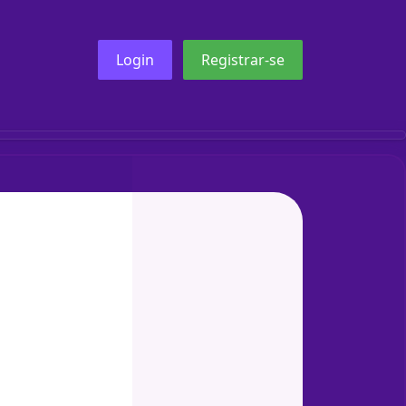
Login
Registrar-se