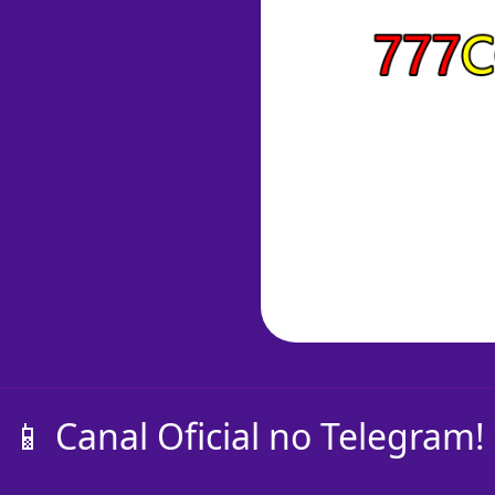
📱 Canal Oficial no Telegram!