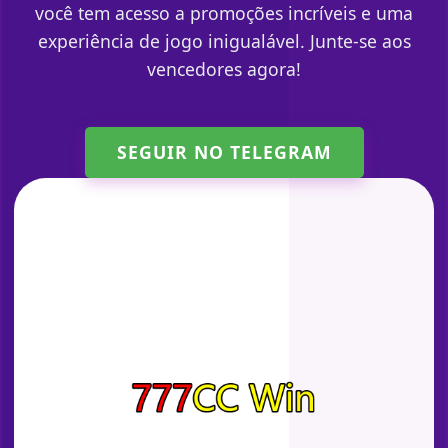
você tem acesso a promoções incríveis e uma
experiência de jogo inigualável. Junte-se aos
vencedores agora!
SEGUIR NO TELEGRAM