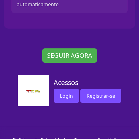
automaticamente
SEGUIR AGORA
Acessos
Login
Registrar-se