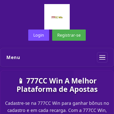
Login
Registrar-se
Menu
📱 777CC Win A Melhor
Plataforma de Apostas
Cadastre-se na 777CC Win para ganhar bônus no
cadastro e em cada recarga. Com a 777CC Win,