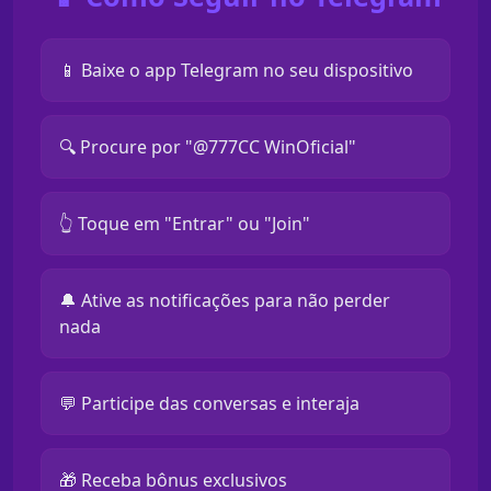
📱 Baixe o app Telegram no seu dispositivo
🔍 Procure por "@777CC WinOficial"
👆 Toque em "Entrar" ou "Join"
🔔 Ative as notificações para não perder
nada
💬 Participe das conversas e interaja
🎁 Receba bônus exclusivos