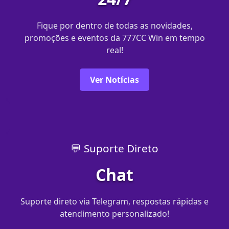
Fique por dentro de todas as novidades,
promoções e eventos da 777CC Win em tempo
real!
Ver Notícias
💬 Suporte Direto
Chat
Suporte direto via Telegram, respostas rápidas e
atendimento personalizado!