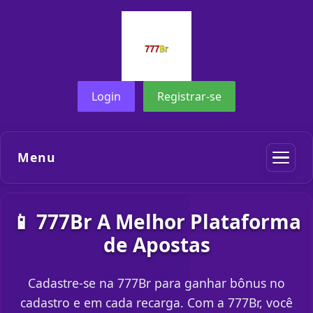
Login
Registrar-se
Menu
📱 777Br A Melhor Plataforma
de Apostas
Cadastre-se na 777Br para ganhar bônus no
cadastro e em cada recarga. Com a 777Br, você