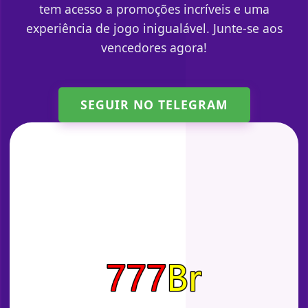
tem acesso a promoções incríveis e uma
experiência de jogo inigualável. Junte-se aos
vencedores agora!
SEGUIR NO TELEGRAM